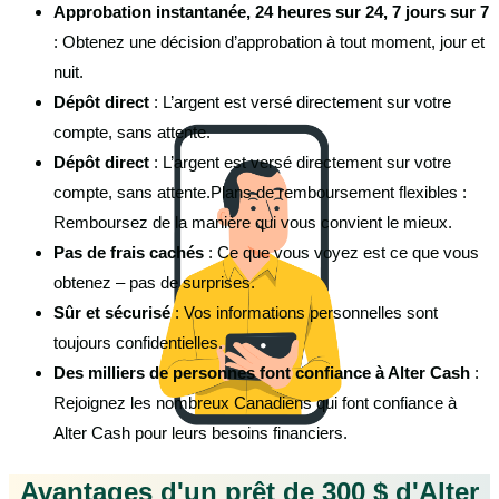
Approbation instantanée, 24 heures sur 24, 7 jours sur 7
: Obtenez une décision d’approbation à tout moment, jour et
nuit.
Dépôt direct
: L’argent est versé directement sur votre
compte, sans attente.
Dépôt direct
: L’argent est versé directement sur votre
compte, sans attente.Plans de remboursement flexibles :
Remboursez de la manière qui vous convient le mieux.
Pas de frais cachés
: Ce que vous voyez est ce que vous
obtenez – pas de surprises.
Sûr et sécurisé
: Vos informations personnelles sont
toujours confidentielles.
Des milliers de personnes font confiance à Alter Cash
:
Rejoignez les nombreux Canadiens qui font confiance à
Alter Cash pour leurs besoins financiers.
Avantages d'un prêt de 300 $ d'Alter