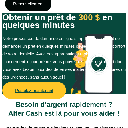
Renouvellement
Obtenir un prêt de
300 $
en
quelques minutes
Notre processus de demande en ligne simplifié vous permet de
demander un prêt en quelques minutes seulement, dans le confort
de votre domicile. Avec des approbations rapides et un
financement le jour même, vous pouvez disposer de l'argent dont
vous avez besoin pour des dépenses inattendues, des factures ou
des urgences, sans aucun souci !
Postulez maintenant
Besoin d'argent rapidement ?
Alter Cash est là pour vous aider !
Lorsque des dépenses inattendues surviennent, ne stressez pas.