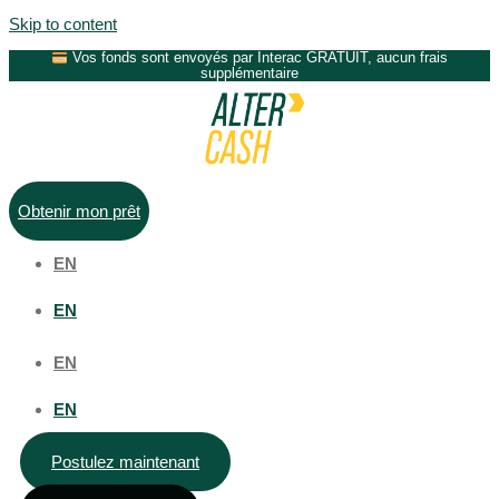
Skip to content
Vos fonds sont envoyés par Interac GRATUIT, aucun frais
supplémentaire
Obtenir mon prêt
EN
EN
EN
EN
Postulez maintenant