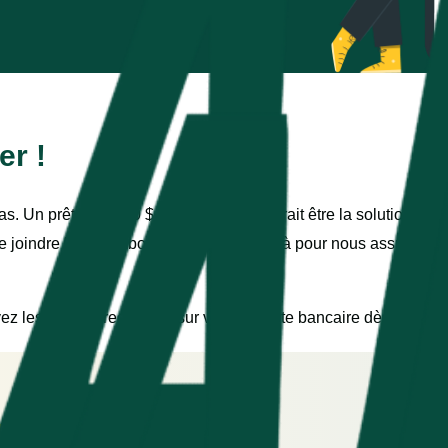
er !
 Un prêt de 1 000 $ d’Alter Cash pourrait être la solution parfa
de joindre les deux bouts, nous sommes là pour nous assurer qu
z les fonds directement sur votre compte bancaire dès aujourd’
ues minutes