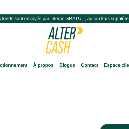
 fonds sont envoyés par Interac GRATUIT, aucun frais supplém
ctionnement
À propos
Blogue
Contact
Espace clie