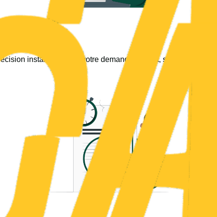
cision instantanée sur votre demande de prêt, sans avoir à att