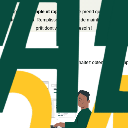
e en ligne est
simple et rapide
. Elle ne prend que quelques m
p d’informations
. Remplissez la demande maintenant et faites l
prêt dont vous avez besoin !
fit de choisir le montant que vous souhaitez obtenir et de rempl