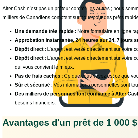
Alter Cash n’est pas un prêteur comme les autres ; nous somme
milliers de Canadiens comptent sur nous pour des prêts rapide
Une demande très rapide
: Notre formulaire en ligne r
Approbation instantanée, 24 heures sur 24, 7 jours s
Dépôt direct
: L’argent est versé directement sur votre c
Dépôt direct
: L’argent est versé directement sur votre
qui vous convient le mieux.
Pas de frais cachés
: Ce que vous voyez est ce que vou
Sûr et sécurisé
: Vos informations personnelles sont tou
Des milliers de personnes font confiance à Alter Ca
besoins financiers.
Avantages d'un prêt de 1 000 $